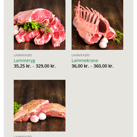
LAMMEKØD
LAMMEKØD
Lammeryg
Lammekrone
Prisinterval:
Prisinterval
35,25
kr.
–
329,00
kr.
36,00
kr.
–
360,00
kr.
35,25 kr.
36,00 kr.
til
til
329,00 kr.
360,00 kr.
LAMMEKØD