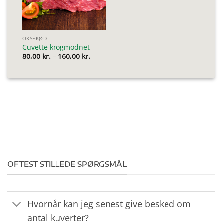
OKSEKØD
Cuvette krogmodnet
Prisinterval:
80,00
kr.
–
160,00
kr.
80,00 kr.
til
160,00 kr.
OFTEST STILLEDE SPØRGSMÅL
Hvornår kan jeg senest give besked om
antal kuverter?