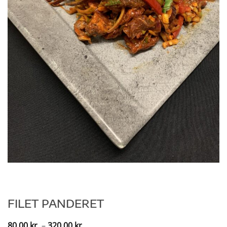
FILET PANDERET
Prisinterval:
80,00
kr.
–
320,00
kr.