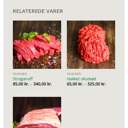
RELATEREDE VARER
OKSEKØD
OKSEKØD
Stroganoff
Hakket oksekød
Prisinterval:
Prisinterval
85,00
kr.
–
340,00
kr.
65,00
kr.
–
325,00
kr.
85,00 kr.
65,00 kr.
til
til
340,00 kr.
325,00 kr.