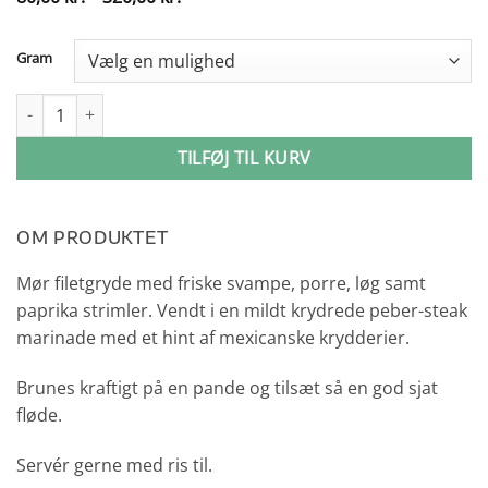
80,00 kr.
til
320,00 kr.
Gram
Filet Panderet antal
TILFØJ TIL KURV
OM PRODUKTET
Mør filetgryde med friske svampe, porre, løg samt
paprika strimler. Vendt i en mildt krydrede peber-steak
marinade med et hint af mexicanske krydderier.
Brunes kraftigt på en pande og tilsæt så en god sjat
fløde.
Servér gerne med ris til.