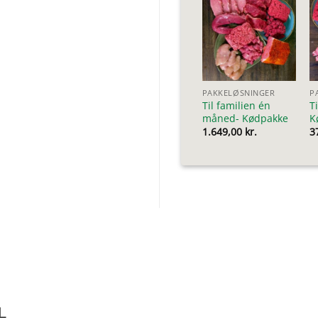
PAKKELØSNINGER
P
Til familien én
T
måned- Kødpakke
K
1.649,00
kr.
3
L