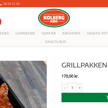
58 53 22 00
VEKØD
LAMMEKØD
FJERKRÆ
RØGVARER
DAGENS RET
DAGSTILBUD
GRILLPAKKEN
170,00
kr.
Grillpakken antal