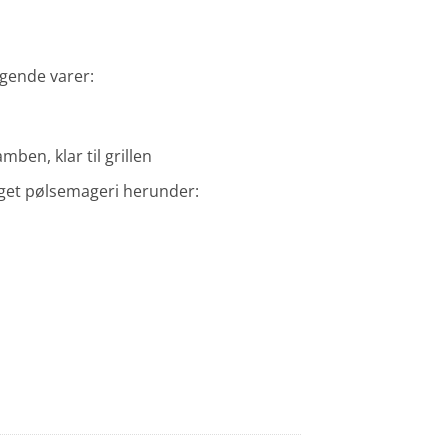
lgende varer:
mben, klar til grillen
 eget pølsemageri herunder: