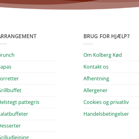
ARRANGEMENT
BRUG FOR HJÆLP?
Brunch
Om Kolberg Kød
Tapas
Kontakt os
orretter
Afhentning
rillbuffet
Allergener
elstegt pattegris
Cookies og privatliv
alatbuffeter
Handelsbetingelser
esserter
rilludlejning