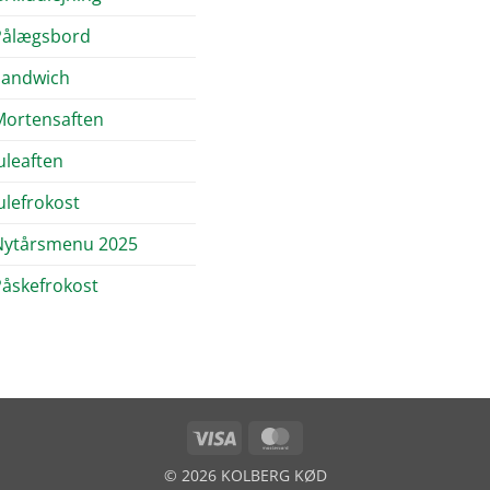
Pålægsbord
Sandwich
Mortensaften
uleaften
ulefrokost
Nytårsmenu 2025
åskefrokost
Visa
MasterCard
© 2026 KOLBERG KØD