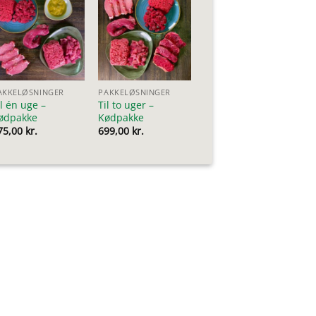
AKKELØSNINGER
PAKKELØSNINGER
il én uge –
Til to uger –
ødpakke
Kødpakke
75,00
kr.
699,00
kr.