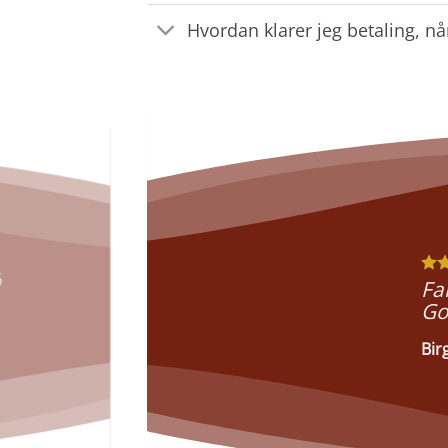
Hvordan klarer jeg betaling, nå
%
Fa
Go
Bir