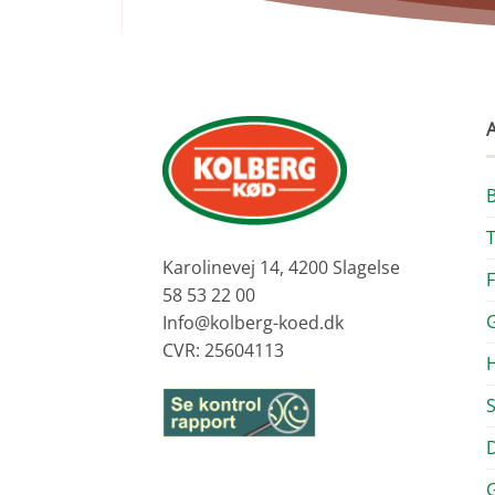
Karolinevej 14, 4200 Slagelse
F
58 53 22 00
G
Info@kolberg-koed.dk
CVR: 25604113
H
S
D
G