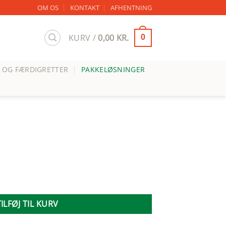
OM OS
KONTAKT
AFHENTNING
KURV /
0,00
KR.
0
 OG FÆRDIGRETTER
PAKKELØSNINGER
TILFØJ TIL KURV