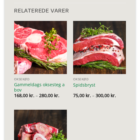
RELATEREDE VARER
OKSEKØD
OKSEKØD
Gammeldags oksesteg a
Spidsbryst
bov
Prisinterval:
Prisinterval
168,00
kr.
–
280,00
kr.
75,00
kr.
–
300,00
kr.
168,00 kr.
75,00 kr.
til
til
280,00 kr.
300,00 kr.