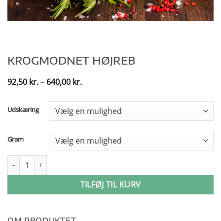
KROGMODNET HØJREB
Prisinterval:
92,50
kr.
–
640,00
kr.
92,50 kr.
til
640,00 kr.
Udskæring
Gram
Krogmodnet Højreb antal
TILFØJ TIL KURV
OM PRODUKTET