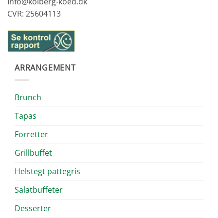
Info@kolberg-koed.dk
CVR: 25604113
ARRANGEMENT
Brunch
Tapas
Forretter
Grillbuffet
Helstegt pattegris
Salatbuffeter
Desserter