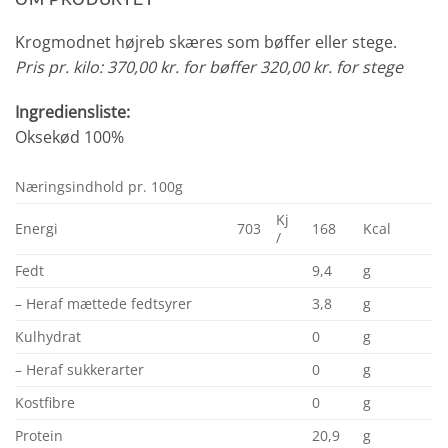
Krogmodnet højreb skæres som bøffer eller stege.
Pris pr. kilo: 370,00 kr. for bøffer 320,00 kr. for stege
Ingrediensliste:
Oksekød 100%
Næringsindhold pr. 100g
Kj
Energi
703
168
Kcal
/
Fedt
9,4
g
– Heraf mættede fedtsyrer
3,8
g
Kulhydrat
0
g
– Heraf sukkerarter
0
g
Kostfibre
0
g
Protein
20,9
g