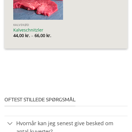
KALVEKØD
Kalveschnitzler
Prisinterval:
44,00
kr.
–
66,00
kr.
44,00 kr.
til
66,00 kr.
OFTEST STILLEDE SPØRGSMÅL
Hvornår kan jeg senest give besked om
antal kuverter?