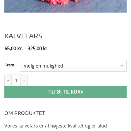
KALVEFARS
Prisinterval:
65,00
kr.
–
325,00
kr.
65,00 kr.
til
325,00 kr.
Gram
Kalvefars antal
TILFØJ TIL KURV
OM PRODUKTET
Vores kalvefars er af højeste kvalitet og er altid