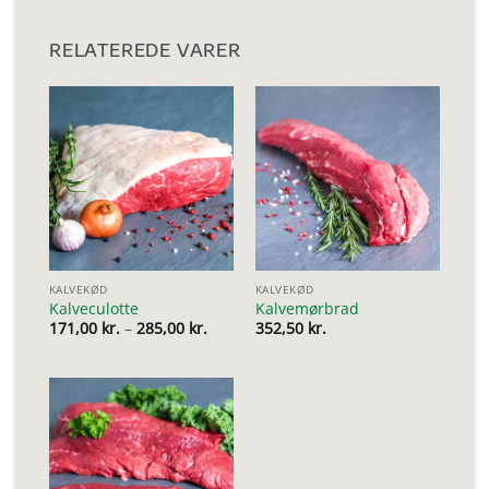
RELATEREDE VARER
KALVEKØD
KALVEKØD
Kalveculotte
Kalvemørbrad
Prisinterval:
171,00
kr.
–
285,00
kr.
352,50
kr.
171,00 kr.
til
285,00 kr.