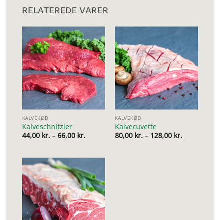
RELATEREDE VARER
KALVEKØD
KALVEKØD
Kalveschnitzler
Kalvecuvette
Prisinterval:
Prisinterval
44,00
kr.
–
66,00
kr.
80,00
kr.
–
128,00
kr.
44,00 kr.
80,00 kr.
til
til
66,00 kr.
128,00 kr.