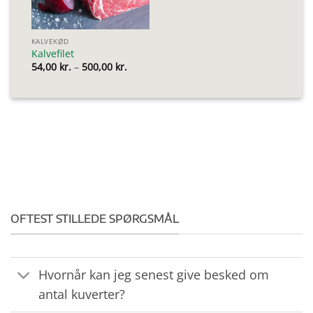
KALVEKØD
Kalvefilet
Prisinterval:
54,00
kr.
–
500,00
kr.
54,00 kr.
til
500,00 kr.
OFTEST STILLEDE SPØRGSMÅL
Hvornår kan jeg senest give besked om
antal kuverter?