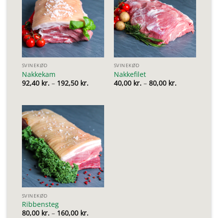
SVINEKØD
SVINEKØD
Nakkekam
Nakkefilet
Prisinterval:
Prisinterval:
92,40
kr.
–
192,50
kr.
40,00
kr.
–
80,00
kr.
92,40 kr.
40,00 kr.
til
til
192,50 kr.
80,00 kr.
SVINEKØD
Ribbensteg
Prisinterval:
80,00
kr.
–
160,00
kr.