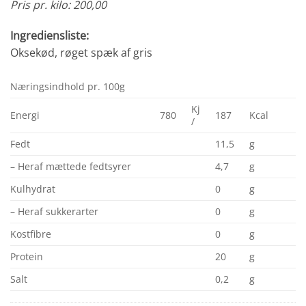
Pris pr. kilo: 200,00
Ingrediensliste:
Oksekød, røget spæk af gris
Næringsindhold pr. 100g
Kj
Energi
780
187
Kcal
/
Fedt
11,5
g
– Heraf mættede fedtsyrer
4,7
g
Kulhydrat
0
g
– Heraf sukkerarter
0
g
Kostfibre
0
g
Protein
20
g
Salt
0,2
g