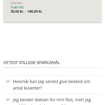
OKSEKØD
Tværreb
Prisinterval:
30,00
kr.
–
180,00
kr.
30,00 kr.
til
180,00 kr.
OFTEST STILLEDE SPØRGSMÅL
Hvornår kan jeg senest give besked om
antal kuverter?
Jeg kender datoen for min fest, men jeg