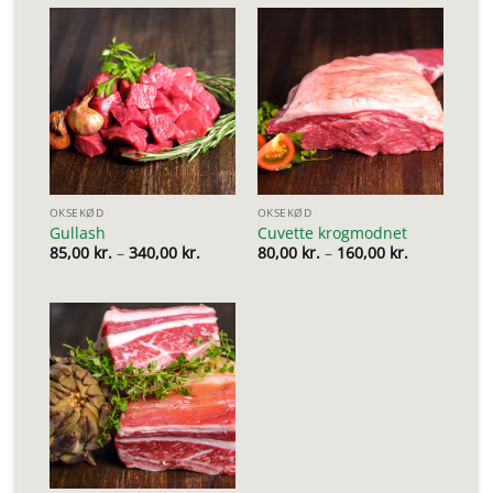
OKSEKØD
OKSEKØD
Gullash
Cuvette krogmodnet
Prisinterval:
Prisinterval
85,00
kr.
–
340,00
kr.
80,00
kr.
–
160,00
kr.
85,00 kr.
80,00 kr.
til
til
340,00 kr.
160,00 kr.