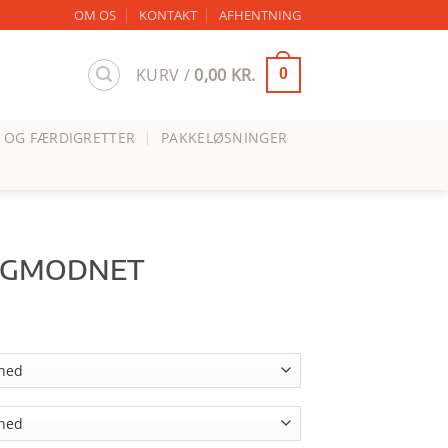
OM OS
KONTAKT
AFHENTNING
KURV /
0,00
KR.
0
 OG FÆRDIGRETTER
PAKKELØSNINGER
OGMODNET
terval:
kr.
0 kr.