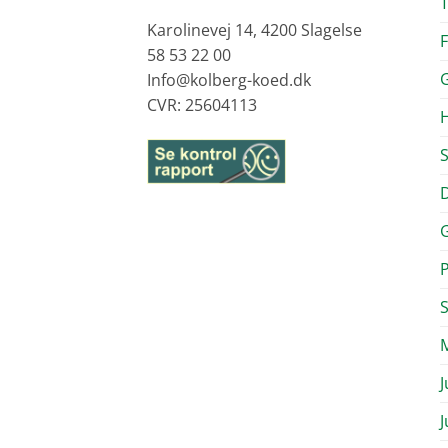
Karolinevej 14, 4200 Slagelse
F
58 53 22 00
G
Info@kolberg-koed.dk
CVR: 25604113
H
S
D
G
J
J