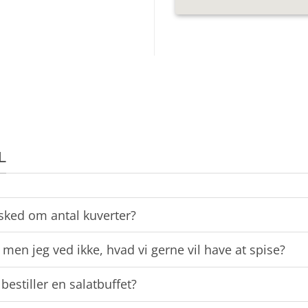
til
150,00 kr.
L
sked om antal kuverter?
 men jeg ved ikke, hvad vi gerne vil have at spise?
estiller en salatbuffet?