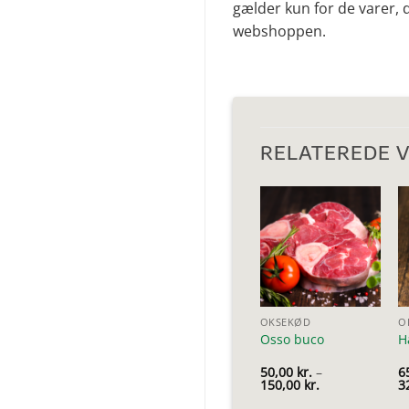
gælder kun for de varer, d
webshoppen.
RELATEREDE 
OKSEKØD
O
Osso buco
H
50,00
kr.
–
6
Prisinterval:
150,00
kr.
3
50,00 kr.