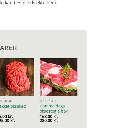
u kan bestille direkte her i
VARER
KSEKØD
OKSEKØD
Gammeldags
akket oksekød
oksesteg a bov
5,00
kr.
–
168,00
kr.
–
Prisinterval:
Prisinterval:
25,00
kr.
280,00
kr.
65,00 kr.
168,00 kr.