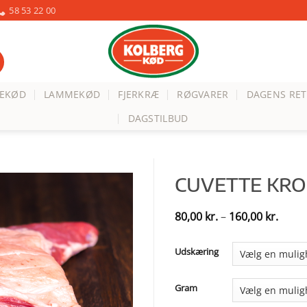
58 53 22 00
VEKØD
LAMMEKØD
FJERKRÆ
RØGVARER
DAGENS RET
DAGSTILBUD
CUVETTE KR
Prisin
80,00
kr.
–
160,00
kr.
80,00 
til
160,0
Udskæring
Gram