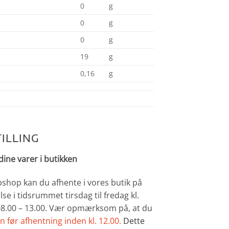
0
g
0
g
0
g
19
g
0,16
g
ILLING
dine varer i butikken
bshop kan du afhente i vores butik på
lse i tidsrummet tirsdag til fredag kl.
 08.00 – 13.00. Vær opmærksom på, at du
n før afhentning inden kl. 12.00.
Dette