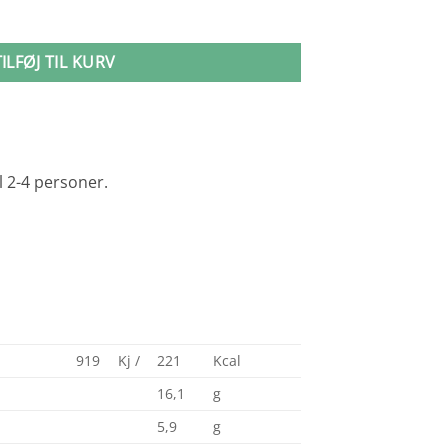
TILFØJ TIL KURV
il 2-4 personer.
919
Kj /
221
Kcal
16,1
g
5,9
g