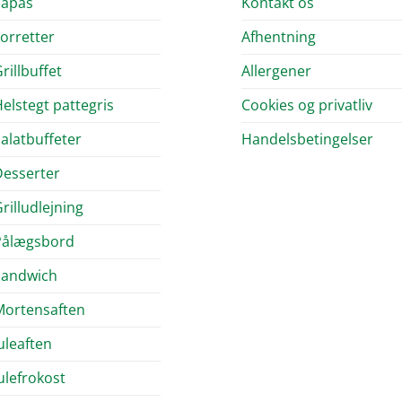
Tapas
Kontakt os
orretter
Afhentning
rillbuffet
Allergener
elstegt pattegris
Cookies og privatliv
alatbuffeter
Handelsbetingelser
esserter
rilludlejning
Pålægsbord
Sandwich
Mortensaften
uleaften
ulefrokost