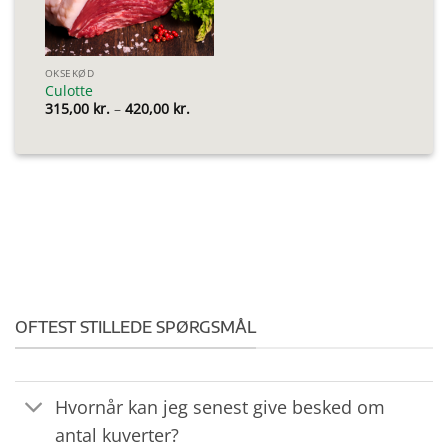
OKSEKØD
Culotte
Prisinterval:
315,00
kr.
–
420,00
kr.
315,00 kr.
til
420,00 kr.
OFTEST STILLEDE SPØRGSMÅL
Hvornår kan jeg senest give besked om
antal kuverter?