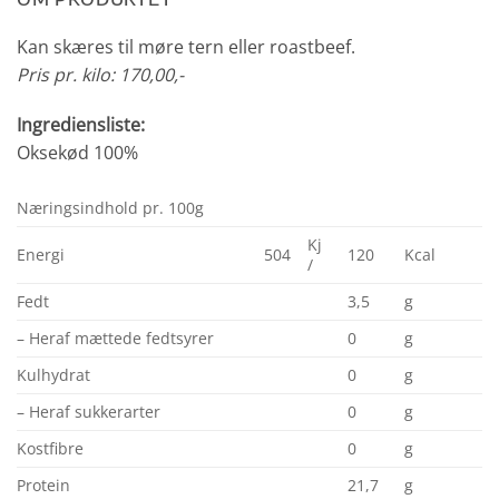
Kan skæres til møre tern eller roastbeef.
Pris pr. kilo: 170,00,-
Ingrediensliste:
Oksekød 100%
Næringsindhold pr. 100g
Kj
Energi
504
120
Kcal
/
Fedt
3,5
g
– Heraf mættede fedtsyrer
0
g
Kulhydrat
0
g
– Heraf sukkerarter
0
g
Kostfibre
0
g
Protein
21,7
g