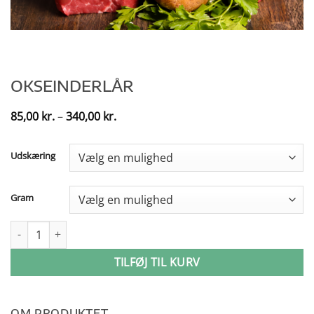
OKSEINDERLÅR
Prisinterval:
85,00
kr.
–
340,00
kr.
85,00 kr.
til
340,00 kr.
Udskæring
Gram
Okseinderlår antal
TILFØJ TIL KURV
OM PRODUKTET