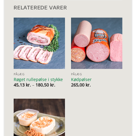
RELATEREDE VARER
PÅLÆG
PÅLÆG
Røget rullepølse i stykke
Kødpølser
Prisinterval:
45,13
kr.
–
180,50
kr.
265,00
kr.
45,13 kr.
til
180,50 kr.