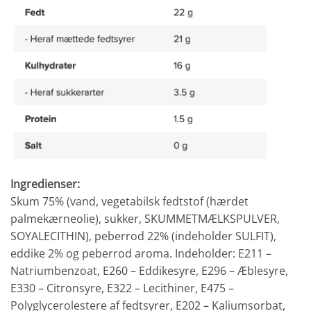
Ingredienser:
Skum 75% (vand, vegetabilsk fedtstof (hærdet
palmekærneolie), sukker, SKUMMETMÆLKSPULVER,
SOYALECITHIN), peberrod 22% (indeholder SULFIT),
eddike 2% og peberrod aroma. Indeholder: E211 –
Natriumbenzoat, E260 – Eddikesyre, E296 – Æblesyre,
E330 – Citronsyre, E322 – Lecithiner, E475 –
Polyglycerolestere af fedtsyrer, E202 – Kaliumsorbat,