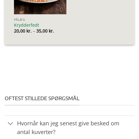
PÅLÆG
Krydderfedt
Prisinterval:
20,00
kr.
–
35,00
kr.
20,00 kr.
til
35,00 kr.
OFTEST STILLEDE SPØRGSMÅL
Hvornår kan jeg senest give besked om
antal kuverter?