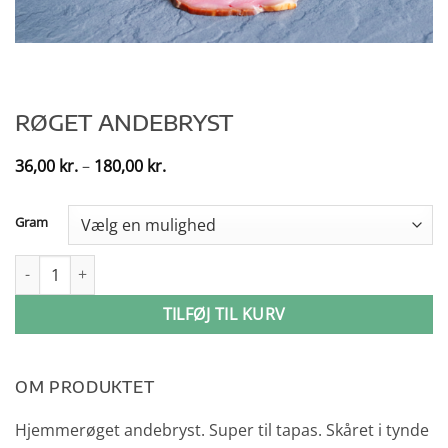
RØGET ANDEBRYST
Prisinterval:
36,00
kr.
–
180,00
kr.
36,00 kr.
til
180,00 kr.
Gram
Røget andebryst antal
TILFØJ TIL KURV
OM PRODUKTET
Hjemmerøget andebryst. Super til tapas. Skåret i tynde