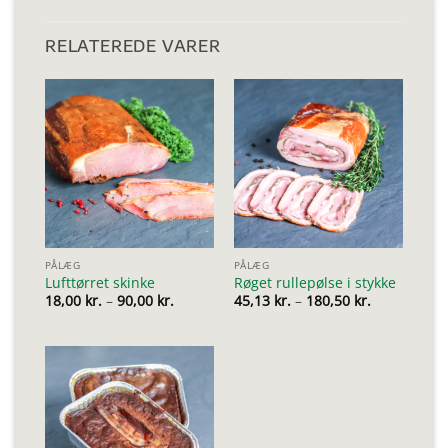
RELATEREDE VARER
PÅLÆG
PÅLÆG
Lufttørret skinke
Røget rullepølse i stykke
Prisinterval:
Prisinterval
18,00
kr.
–
90,00
kr.
45,13
kr.
–
180,50
kr.
18,00 kr.
45,13 kr.
til
til
90,00 kr.
180,50 kr.