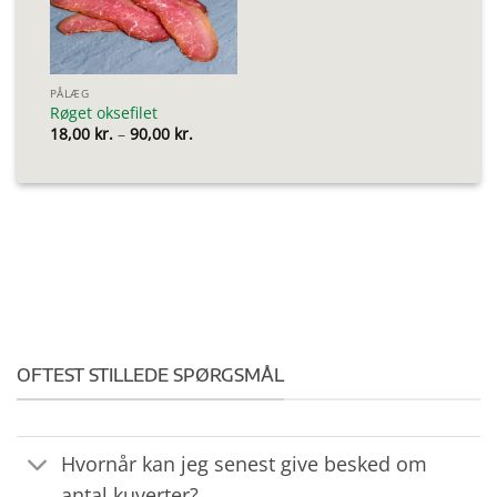
PÅLÆG
Røget oksefilet
Prisinterval:
18,00
kr.
–
90,00
kr.
18,00 kr.
til
90,00 kr.
OFTEST STILLEDE SPØRGSMÅL
Hvornår kan jeg senest give besked om
antal kuverter?