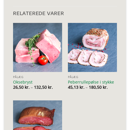
RELATEREDE VARER
PÅLÆG
PÅLÆG
Oksebryst
Peberrullepølse i stykke
Prisinterval:
Prisinterval
26,50
kr.
–
132,50
kr.
45,13
kr.
–
180,50
kr.
26,50 kr.
45,13 kr.
til
til
132,50 kr.
180,50 kr.