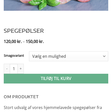
SPEGEPØLSER
Prisinterval:
120,00
kr.
–
150,00
kr.
120,00 kr.
til
150,00 kr.
Smagsvariant
Spegepølser antal
TILFØJ TIL KURV
OM PRODUKTET
Stort udvalg af vores hjemmelavede spegepølser fra