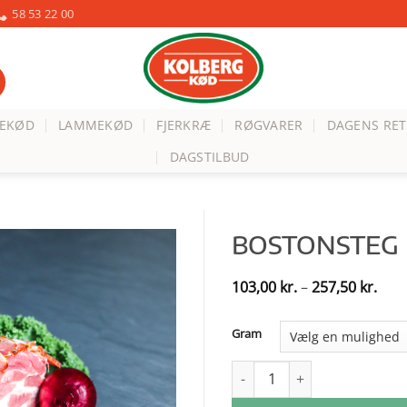
58 53 22 00
VEKØD
LAMMEKØD
FJERKRÆ
RØGVARER
DAGENS RET
DAGSTILBUD
BOSTONSTEG
Pris
103,00
kr.
–
257,50
kr.
103,
til
257,
Gram
Bostonsteg antal