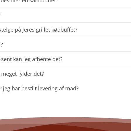
estiller en salatbuffet?
?
ælge på jeres grillet kødbuffet?
s?
 sent kan jeg afhente det?
 meget fylder det?
r jeg har bestilt levering af mad?