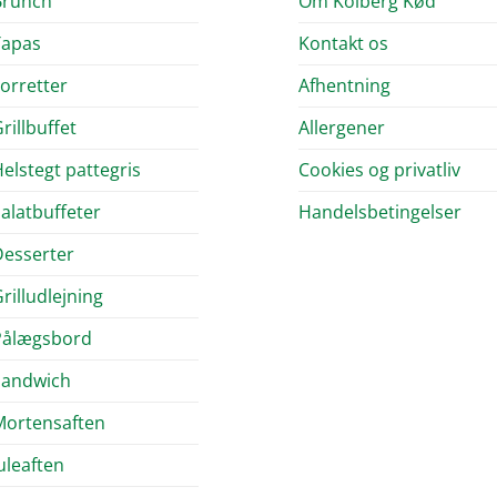
Brunch
Om Kolberg Kød
Tapas
Kontakt os
orretter
Afhentning
rillbuffet
Allergener
elstegt pattegris
Cookies og privatliv
alatbuffeter
Handelsbetingelser
esserter
rilludlejning
Pålægsbord
Sandwich
Mortensaften
uleaften