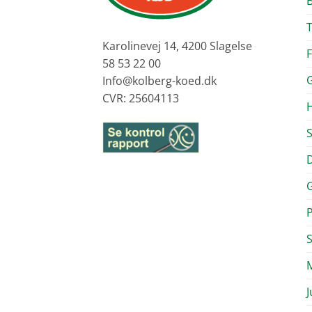
Karolinevej 14, 4200 Slagelse
F
58 53 22 00
G
Info@kolberg-koed.dk
CVR: 25604113
H
S
D
G
J