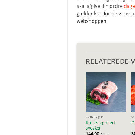
skal afgive din ordre
dage
gælder kun for de varer, d
webshoppen.
RELATEREDE 
SVINEKØD
S
Rullesteg med
G
svesker
144,00
kr.
–
3