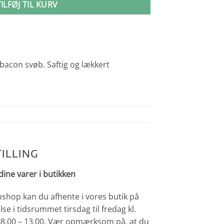
TILFØJ TIL KURV
 bacon svøb. Saftig og lækkert
ILLING
dine varer i butikken
bshop kan du afhente i vores butik på
lse i tidsrummet tirsdag til fredag kl.
 08.00 – 13.00. Vær opmærksom på, at du