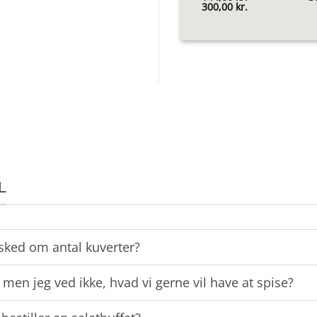
Prisinterval:
300,00
kr.
144,00 kr.
til
300,00 kr.
L
sked om antal kuverter?
 men jeg ved ikke, hvad vi gerne vil have at spise?