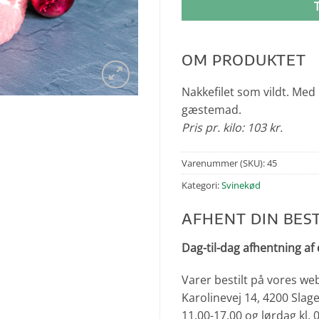
OM PRODUKTET
Nakkefilet som vildt. Med
gæstemad.
Pris pr. kilo: 103 kr.
Varenummer (SKU):
45
Kategori:
Svinekød
AFHENT DIN BEST
Dag-til-dag afhentning af 
Varer bestilt på vores we
Karolinevej 14, 4200 Slage
11.00-17.00 og lørdag kl.