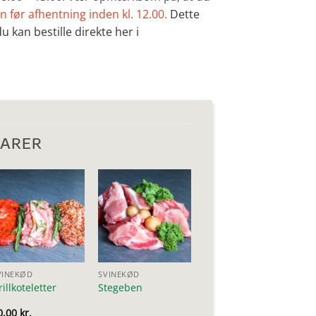
n før afhentning inden kl. 12.00.
Dette
u kan bestille direkte her i
VARER
VINEKØD
SVINEKØD
rillkoteletter
Stegeben
0,00
kr.