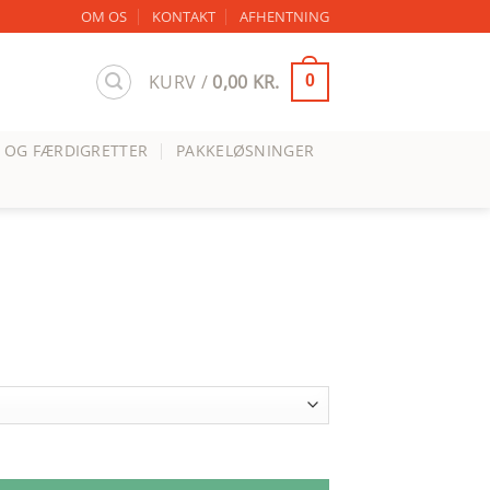
OM OS
KONTAKT
AFHENTNING
KURV /
0,00
KR.
0
 OG FÆRDIGRETTER
PAKKELØSNINGER
interval:
00 kr.
50 kr.